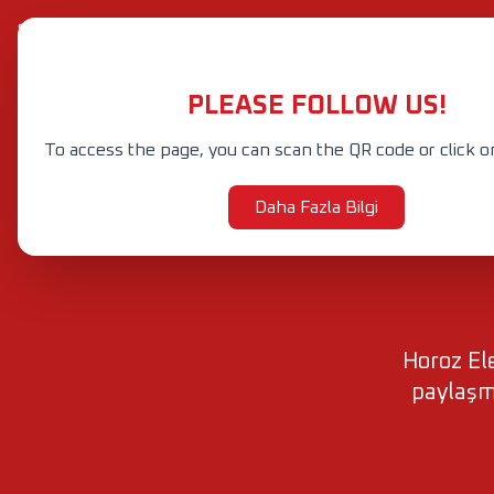
+90 212 601 47 60-88 (Pbx)
info@horozelektrik.com
PLEASE FOLLOW US!
Yeni
Ürünler
K
Ürünler
ŞERİT LED'LER, ADAPTÖRLER VE AKSESUARLAR
ELEKTRİK AKSESUAR VE EKİPMANLARI
To access the page, you can scan the QR code or click o
Daha Fazla Bilgi
Horoz Ele
paylaşm