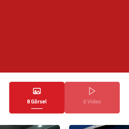
8
Görsel
2
Video