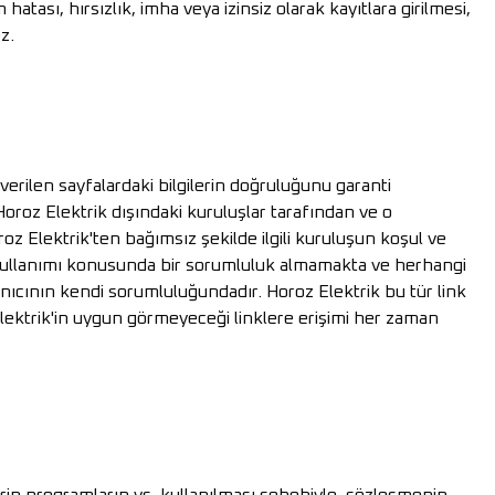
m hatası, hırsızlık, imha veya izinsiz olarak kayıtlara girilmesi,
z.
erilen sayfalardaki bilgilerin doğruluğunu garanti
roz Elektrik dışındaki kuruluşlar tarafından ve o
z Elektrik'ten bağımsız şekilde ilgili kuruluşun koşul ve
in kullanımı konusunda bir sorumluluk almamakta ve herhangi
anıcının kendi sorumluluğundadır. Horoz Elektrik bu tür link
 Elektrik'in uygun görmeyeceği linklere erişimi her zaman