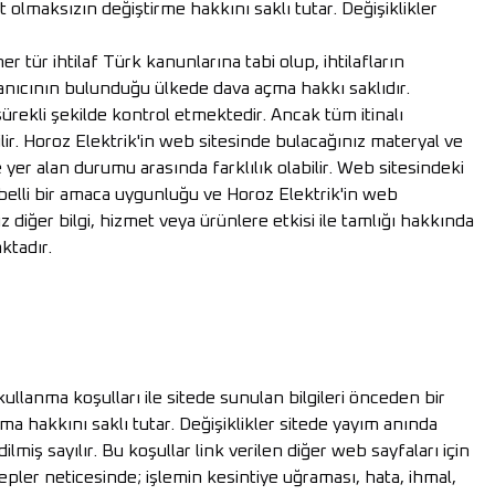
 olmaksızın değiştirme hakkını saklı tutar. Değişiklikler
r tür ihtilaf Türk kanunlarına tabi olup, ihtilafların
anıcının bulunduğu ülkede dava açma hakkı saklıdır.
sürekli şekilde kontrol etmektedir. Ancak tüm itinalı
bilir. Horoz Elektrik'in web sitesinde bulacağınız materyal ve
e yer alan durumu arasında farklılık olabilir. Web sitesindeki
ği, belli bir amaca uygunluğu ve Horoz Elektrik'in web
 diğer bilgi, hizmet veya ürünlere etkisi ile tamlığı hakkında
ktadır.
kullanma koşulları ile sitede sunulan bilgileri önceden bir
a hakkını saklı tutar. Değişiklikler sitede yayım anında
dilmiş sayılır. Bu koşullar link verilen diğer web sayfaları için
ebepler neticesinde; işlemin kesintiye uğraması, hata, ihmal,