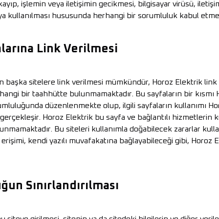
kayıp, işlemin veya iletişimin gecikmesi, bilgisayar virüsü, iletişi
eya kullanılması hususunda herhangi bir sorumluluk kabul etme
larına Link Verilmesi
n başka sitelere link verilmesi mümkündür, Horoz Elektrik link v
ngi bir taahhütte bulunmamaktadır. Bu sayfaların bir kısmı Ho
umluluğunda düzenlenmekte olup, ilgili sayfaların kullanımı Horo
a gerçekleşir. Horoz Elektrik bu sayfa ve bağlantılı hizmetler
lunmamaktadır. Bu siteleri kullanımla doğabilecek zararlar kull
a erişimi, kendi yazılı muvafakatına bağlayabileceği gibi, Horoz
ğun Sınırlandırılması