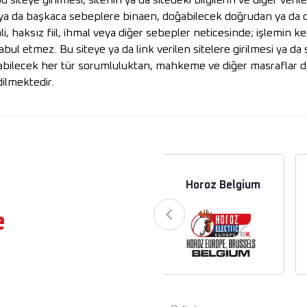
u siteye girilmesi, sitenin ya da sitedeki bilgilerin ve diğer ve
il, ya da başkaca sebeplere binaen, doğabilecek doğrudan ya da d
li, haksız fiil, ihmal veya diğer sebepler neticesinde; işlemin 
bul etmez. Bu siteye ya da link verilen sitelere girilmesi ya da 
ilecek her tür sorumluluktan, mahkeme ve diğer masraflar da 
dilmektedir.
a
Horoz Azerbaycan
Horoz Belgium
e