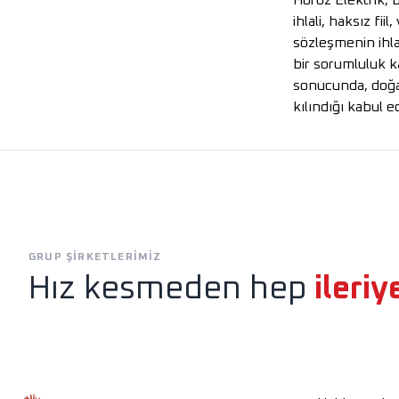
Horoz Elektrik, b
ihlali, haksız fi
sözleşmenin ihla
bir sorumluluk ka
sonucunda, doğab
kılındığı kabul e
Exen
Horoz Aydınlatm
GRUP ŞIRKETLERIMIZ
Hız kesmeden hep
ileriy