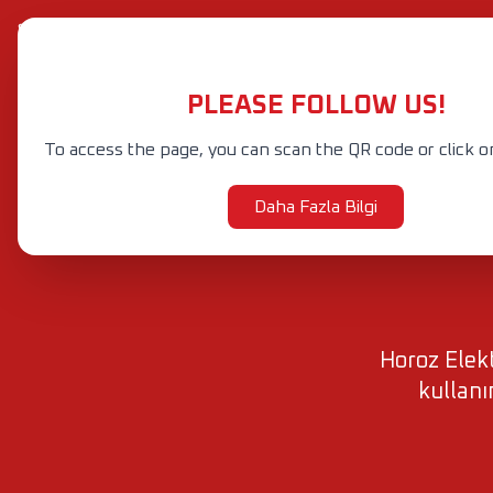
+90 212 601 47 60-88 (Pbx)
info@horozelektrik.com
PLEASE FOLLOW US!
Yeni
Ürünler
K
Ürünler
ŞERİT LED'LER, ADAPTÖRLER VE AKSESUARLAR
ELEKTRİK AKSESUAR VE EKİPMANLARI
To access the page, you can scan the QR code or click o
Daha Fazla Bilgi
Horoz Elekt
kullanı