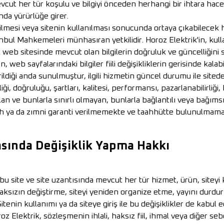
vcut her tür koşulu ve bilgiyi önceden herhangi bir ihtara hacet
nda yürürlüğe girer.
rilmesi veya sitenin kullanılması sonucunda ortaya çıkabilecek he
ul Mahkemeleri münhasıran yetkilidir. Horoz Elektrik'in, kull
 web sitesinde mevcut olan bilgilerin doğruluk ve güncelliğini 
 web sayfalarındaki bilgiler fiili değişikliklerin gerisinde kala
erildiği anda sunulmuştur, ilgili hizmetin güncel durumu ile sited
lliği, doğruluğu, şartları, kalitesi, performansı, pazarlanabilirli
an ve bunlarla sınırlı olmayan, bunlarla bağlantılı veya bağımsız
ih ya da zımni garanti verilmemekte ve taahhütte bulunulmama
sında Değişiklik Yapma Hakkı
bu site ve site uzantısında mevcut her tür hizmet, ürün, siteyi 
aksızın değiştirme, siteyi yeniden organize etme, yayını durdurm
itenin kullanımı ya da siteye giriş ile bu değişiklikler de kabul e
roz Elektrik, sözleşmenin ihlali, haksız fiil, ihmal veya diğer s