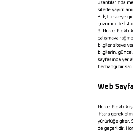
uzantılarında me
sitede yayım anı
2. İşbu siteye gi
çözümünde İstanb
3. Horoz Elektrik
çalışmaya rağmen,
bilgiler siteye v
bilgilerin, günce
sayfasında yer al
herhangi bir sar
Web Sayfa
Horoz Elektrik iş
ihtara gerek olm
yürürlüğe girer. S
de geçerlidir. Ho