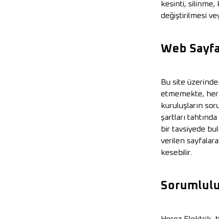
kesinti, silinme, 
değiştirilmesi v
Web Sayfa
Bu site üzerinde
etmemekte, herha
kuruluşların sor
şartları tahtınd
bir tavsiyede bu
verilen sayfalar
kesebilir.
Sorumlulu