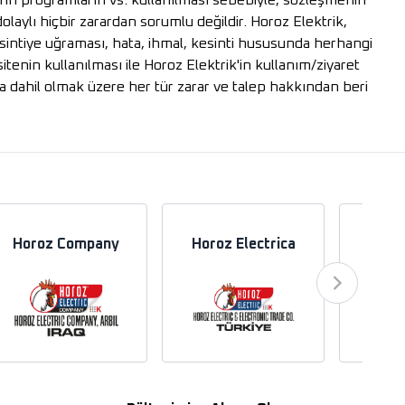
rilerin programların vs. kullanılması sebebiyle, sözleşmenin
olaylı hiçbir zarardan sorumlu değildir. Horoz Elektrik,
kesintiye uğraması, hata, ihmal, kesinti hususunda herhangi
sitenin kullanılması ile Horoz Elektrik'in kullanım/ziyaret
dahil olmak üzere her tür zarar ve talep hakkından beri
Horoz Company
Horoz Electrica
Hor