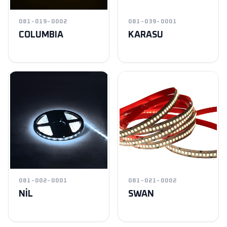
081-019-0002
081-039-0001
COLUMBIA
KARASU
081-002-0001
081-021-0002
NİL
SWAN