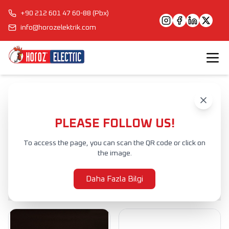
+90 212 601 47 60-88 (Pbx)
info@horozelektrik.com
Anasayfa
Ürünler
ŞERİT LED'LER, ADAPTÖRLER VE AKSESUARLAR
ŞERİT LED
PLEASE FOLLOW US!
ŞERİT LED
To access the page, you can scan the QR code or click on
the image.
Ürünler
Daha Fazla Bilgi
Filtrele