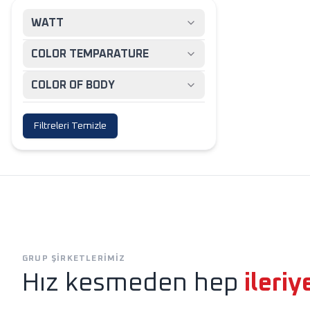
WATT
COLOR TEMPARATURE
COLOR OF BODY
Filtreleri Temizle
Exen
Horoz Aydınlatm
GRUP ŞIRKETLERIMIZ
Hız kesmeden hep
ileriy