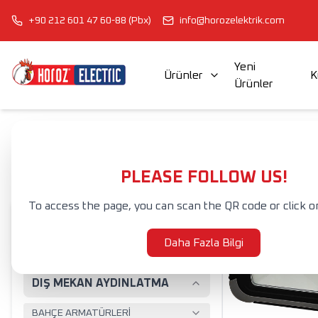
+90 212 601 47 60-88 (Pbx)
info@horozelektrik.com
Yeni
Ürünler
K
Ürünler
ŞERİT LED'LER, ADAPTÖRLER VE AKSESUARLAR
ELEKTRİK AKSESUAR VE EKİPMANLARI
Anasayfa
Ürünler
DIŞ MEKAN AYDINLATMA
PROJEKTÖRLER
Ş
ŞARJLI LED PROJEKTÖR
PLEASE FOLLOW US!
To access the page, you can scan the QR code or click o
AMPULLER
Daha Fazla Bilgi
İÇ MEKAN AYDINLATMA
DIŞ MEKAN AYDINLATMA
BAHÇE ARMATÜRLERİ