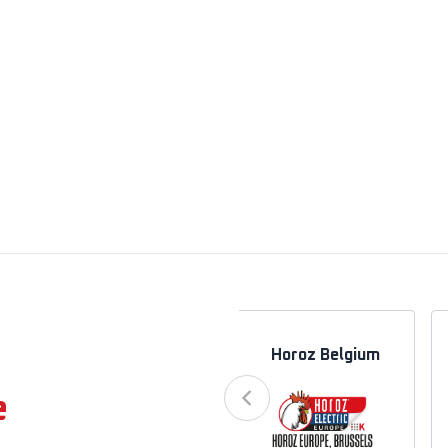
a
Horoz Azerbaycan
Horoz Belgium
e