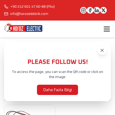
+90 212 601 47 60-88 (Pbx)
info@horozelektrik.com
Anasayfa
Ürünler
ACİL DURUM AYDINLATMALARI
ACİL DURUM BATARYA KİTİ
PLEASE FOLLOW US!
ACİL DURUM BATARYA KİTİ
To access the page, you can scan the QR code or click on
the image.
Ürünler
Daha Fazla Bilgi
Filtrele