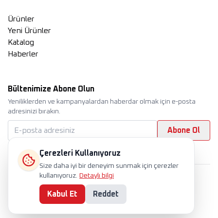
Ürünler
Yeni Ürünler
Katalog
Haberler
Bültenimize Abone Olun
Yeniliklerden ve kampanyalardan haberdar olmak için e-posta
adresinizi bırakın.
Abone Ol
Çerezleri Kullanıyoruz
Size daha iyi bir deneyim sunmak için çerezler
kullanıyoruz.
Detaylı bilgi
International
TR
EN
RU
Çerez Politikası
Gizlilik Politikası
Kullanım Koşulları
Kvkk
Kabul Et
Reddet
©
Tüm hakları saklıdır. 2025 Horoz Elektrik