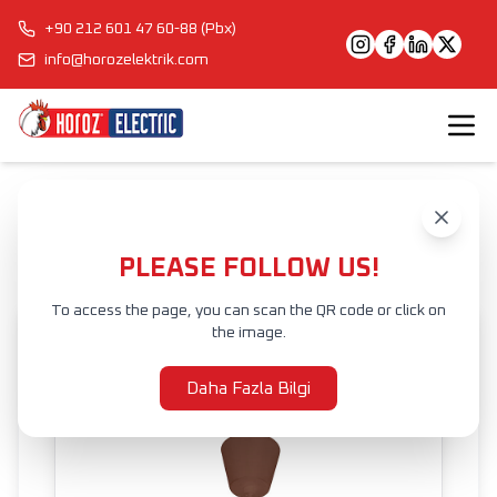
+90 212 601 47 60-88 (Pbx)
info@horozelektrik.com
Anasayfa
Ürünler
İÇ MEKAN AYDINLATMA
SARKIT AYDINLATMA
SARKIT SPOT
VOLTA
PLEASE FOLLOW US!
To access the page, you can scan the QR code or click on
the image.
Daha Fazla Bilgi