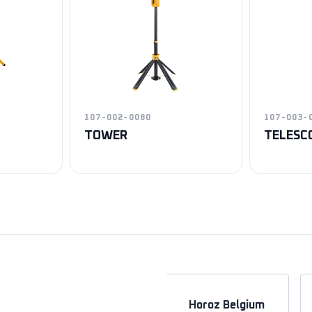
107-002-0080
107-003-
TOWER
TELESC
a
Horoz Azerbaycan
Horoz Belgium