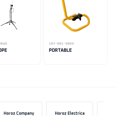
0040
107-001-0003
OPE
PORTABLE
Horoz Company
Horoz Electrica
Hor