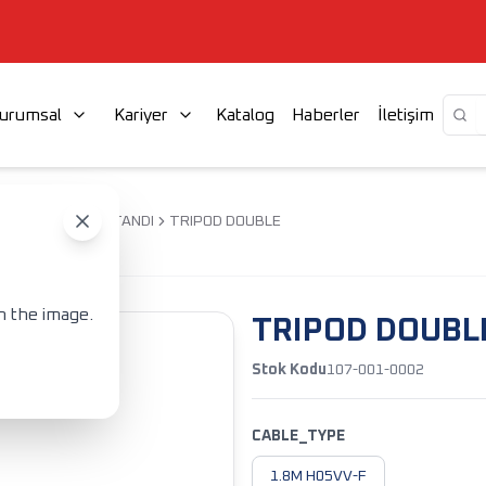
urumsal
Kariyer
Katalog
Haberler
İletişim
ED PROJEKTÖR STANDI
TRIPOD DOUBLE
n the image.
TRIPOD DOUBL
Stok Kodu
107-001-0002
CABLE_TYPE
1.8M H05VV-F