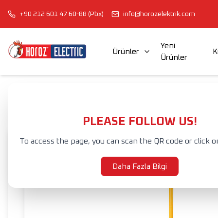
+90 212 601 47 60-88 (Pbx)
info@horozelektrik.com
Yeni
Ürünler
K
Ürünler
ŞERİT LED'LER, ADAPTÖRLER VE AKSESUARLAR
ELEKTRİK AKSESUAR VE EKİPMANLARI
Anasayfa
Ürünler
DIŞ MEKAN AYDINLATMA
PROJEKTÖRLER
L
PLEASE FOLLOW US!
To access the page, you can scan the QR code or click o
Daha Fazla Bilgi