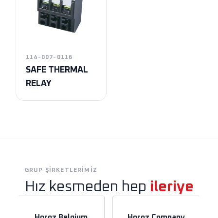
114-007-0116
SAFE THERMAL
RELAY
GRUP ŞIRKETLERIMIZ
Hız kesmeden hep
ileriye
Horoz Belgium
Horoz Company