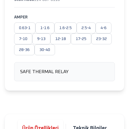
AMPER
0.63-1
1-1.6
1.6-2.5
2.5-4
4-6
7-10
9-13
12-18
17-25
23-32
28-36
30-40
SAFE THERMAL RELAY
Ürün Özellikleri
Teknik Bilgiler