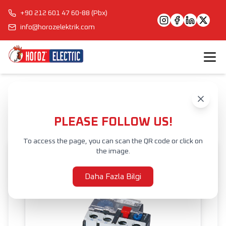
+90 212 601 47 60-88 (Pbx)
info@horozelektrik.com
Anasayfa
Ürünler
DEVRE KESİCİLER
TERMAL RÖLE
SAFE THERMAL RELAY
PLEASE FOLLOW US!
To access the page, you can scan the QR code or click on
the image.
Daha Fazla Bilgi