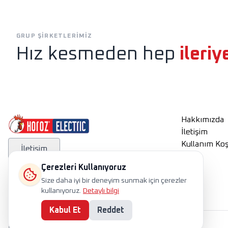
Exen
Horoz Aydınlatm
GRUP ŞIRKETLERIMIZ
Hız kesmeden hep
ileriy
Hakkımızda
İletişim
Kullanım Koş
İletişim
Çerezleri Kullanıyoruz
Size daha iyi bir deneyim sunmak için çerezler
kullanıyoruz.
Detaylı bilgi
Kabul Et
Reddet
International
TR
EN
RU