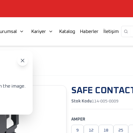
urumsal
Kariyer
Katalog
Haberler
İletişim
ACTOR
n the image.
SAFE CONTAC
Stok Kodu
114-005-0009
AMPER
9
12
18
25