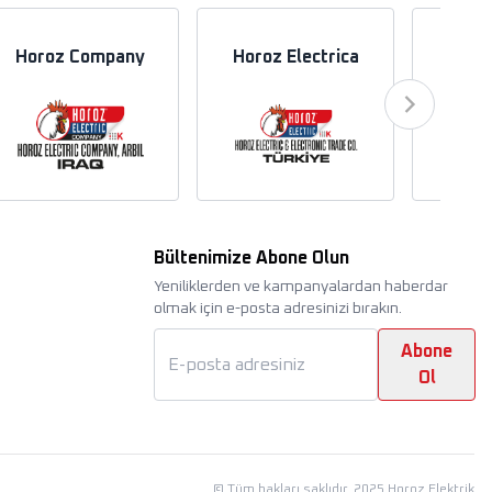
Horoz Company
Horoz Electrica
Hor
Bültenimize Abone Olun
Yeniliklerden ve kampanyalardan haberdar
olmak için e-posta adresinizi bırakın.
Abone
Ol
©
Tüm hakları saklıdır. 2025 Horoz Elektrik