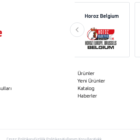
a
Horoz Azerbaycan
Horoz Belgium
e
Ürünler
Yeni Ürünler
ulları
Katalog
Haberler
Çerez Politikası
Gizlilik Politikası
Kullanım Koşulları
Kvkk