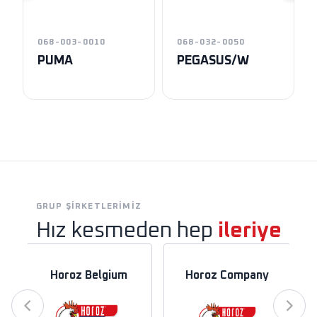
068-003-0010
068-032-0050
PUMA
PEGASUS/W
GRUP ŞIRKETLERIMIZ
Hız kesmeden hep
ileriye
Horoz Belgium
Horoz Company