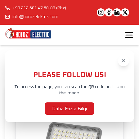
+90 212 601 47 60-88 (Pbx)
info@horozelektrik.com
Anasayfa
Ürünler
DIŞ MEKAN AYDINLATMA
PROJEKTÖRLER
LED PROJEKTÖR
OSELO
PLEASE FOLLOW US!
To access the page, you can scan the QR code or click on
the image.
Daha Fazla Bilgi