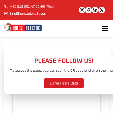
+90 212 601 47 60-88 (Pbx)
info@horozelektrik.com
Anasayfa
Ürünler
ŞERİT LED'LER, ADAPTÖRLER VE AKSESUARLAR
ŞERİT LED
KARASU
PLEASE FOLLOW US!
To access the page, you can scan the QR code or click on the ima
Daha Fazla Bilgi