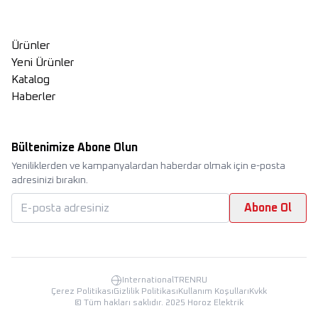
Ürünler
Yeni Ürünler
Katalog
Haberler
Bültenimize Abone Olun
Yeniliklerden ve kampanyalardan haberdar olmak için e-posta
adresinizi bırakın.
Abone Ol
International
TR
EN
RU
Çerez Politikası
Gizlilik Politikası
Kullanım Koşulları
Kvkk
©
Tüm hakları saklıdır. 2025 Horoz Elektrik