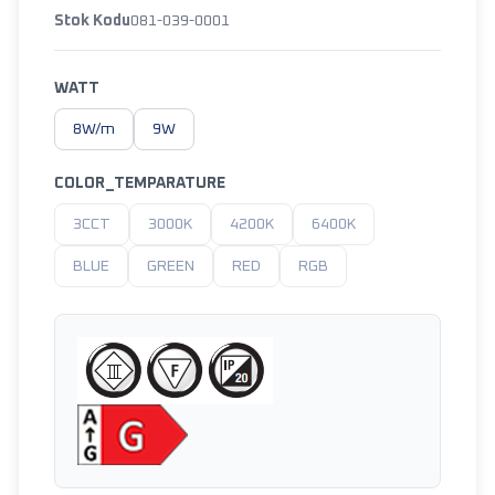
Stok Kodu
081-039-0001
WATT
8W/m
9W
COLOR_TEMPARATURE
3CCT
3000K
4200K
6400K
BLUE
GREEN
RED
RGB