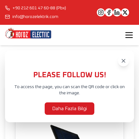
+90 212 601 47 60-88 (Pbx)
info@horozelektrik.com
Anasayfa
Ürünler
DIŞ MEKAN AYDINLATMA
PROJEKTÖRLER
SOLAR LED GÜVENLİK ARMATÜRÜ
ARMOR
PLEASE FOLLOW US!
To access the page, you can scan the QR code or click on
the image.
Daha Fazla Bilgi